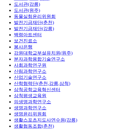
도서관(강릉)
도서관(원주)
동물실험윤리위원회
발전기금재단(춘천)
발전기금재단(강릉)
백령아트센터
보건진료소
봉사은행
강원대학교부설유치원(원주)
분자과학융합기술연구소
사회과학연구원
산림과학연구소
산업기술연구소
산학협력단(춘천,강릉,삼척)
삼척공학교육혁신센터
삼척평생교육원
의생명과학연구소
생명과학연구소
생명윤리위원회
생활스포츠지도사연수원(강릉)
생활협동조합(춘천)