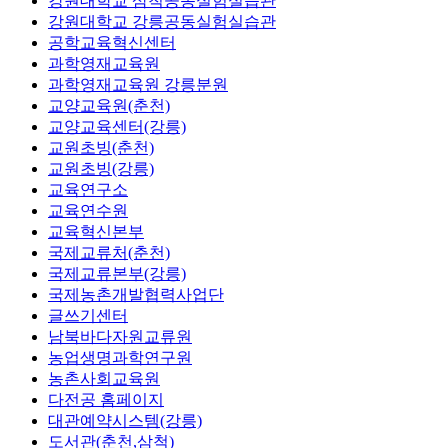
강원대학교 삼척공동실험실습관
강원대학교 강릉공동실험실습관
공학교육혁신센터
과학영재교육원
과학영재교육원 강릉분원
교양교육원(춘천)
교양교육센터(강릉)
교원초빙(춘천)
교원초빙(강릉)
교육연구소
교육연수원
교육혁신본부
국제교류처(춘천)
국제교류본부(강릉)
국제농촌개발협력사업단
글쓰기센터
남북바다자원교류원
농업생명과학연구원
농촌사회교육원
다전공 홈페이지
대관예약시스템(강릉)
도서관(춘천,삼척)