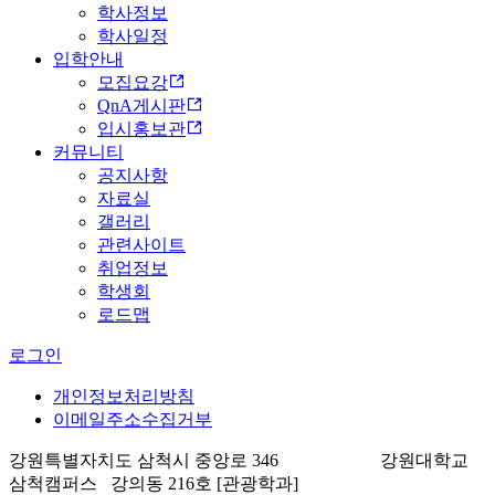
학사정보
학사일정
입학안내
모집요강
QnA게시판
입시홍보관
커뮤니티
공지사항
자료실
갤러리
관련사이트
취업정보
학생회
로드맵
로그인
개인정보처리방침
이메일주소수집거부
강원특별자치도 삼척시 중앙로 346 강원대학교
삼척캠퍼스 강의동 216호 [관광학과]