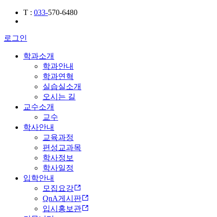
T
:
033-
570-6480
로그인
학과소개
학과안내
학과연혁
실습실소개
오시는 길
교수소개
교수
학사안내
교육과정
편성교과목
학사정보
학사일정
입학안내
모집요강
QnA게시판
입시홍보관