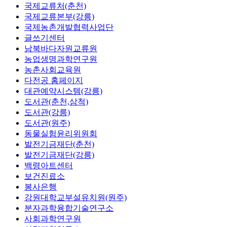
국제교류처(춘천)
국제교류본부(강릉)
국제농촌개발협력사업단
글쓰기센터
남북바다자원교류원
농업생명과학연구원
농촌사회교육원
다전공 홈페이지
대관예약시스템(강릉)
도서관(춘천,삼척)
도서관(강릉)
도서관(원주)
동물실험윤리위원회
발전기금재단(춘천)
발전기금재단(강릉)
백령아트센터
보건진료소
봉사은행
강원대학교부설유치원(원주)
분자과학융합기술연구소
사회과학연구원