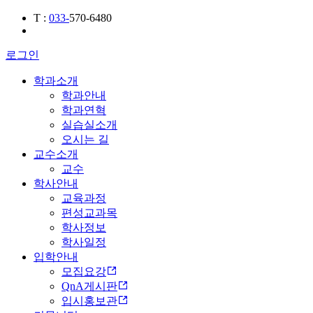
T
:
033-
570-6480
로그인
학과소개
학과안내
학과연혁
실습실소개
오시는 길
교수소개
교수
학사안내
교육과정
편성교과목
학사정보
학사일정
입학안내
모집요강
QnA게시판
입시홍보관