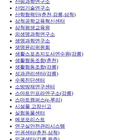
산림과학연구소
산업기술연구소
산학협력단(춘천,강릉,삼척)
삼척공학교육혁신센터
삼척평생교육원
의생명과학연구소
생명과학연구소
생명윤리위원회
생활스포츠지도사연수원(강릉)
생활협동조합(춘천)
생활협동조합(강릉)
성과관리센터(강릉)
수목진단센터
소방방재연구센터
스마트인프라연구소(강릉)
스마트캠퍼스(e-루리)
시설물 고장신고
실험동물센터
에코포리스트
연구실안전관리시스템
인권센터(춘천,삼척)
인권센터(강릉,원주)