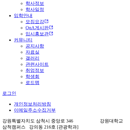
학사정보
학사일정
입학안내
모집요강
QnA게시판
입시홍보관
커뮤니티
공지사항
자료실
갤러리
관련사이트
취업정보
학생회
로드맵
로그인
개인정보처리방침
이메일주소수집거부
강원특별자치도 삼척시 중앙로 346 강원대학교
삼척캠퍼스 강의동 216호 [관광학과]