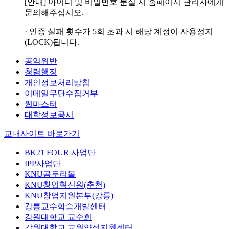
[안내] 아이디 및 비밀번호 분실 시 홈페이지 관리자에게
문의해주십시오.
· 인증 실패 횟수가 5회 초과 시 해당 계정이 사용정지
(LOCK)됩니다.
공익위반
청렴행정
개인정보처리방침
이메일무단수집거부
웹마스터
대학정보공시
교내사이트 바로가기
BK21 FOUR 사업단
IPP사업단
KNU곰두리몰
KNU창업혁신원(춘천)
KNU창업지원본부(강릉)
강릉교수학습개발센터
강원대학교 교수회
강원대학교 교원양성지원센터