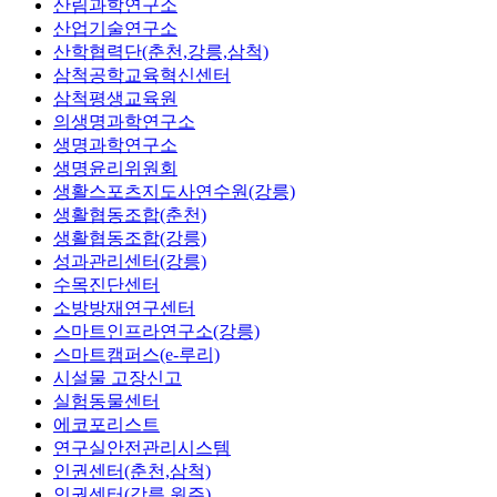
산림과학연구소
산업기술연구소
산학협력단(춘천,강릉,삼척)
삼척공학교육혁신센터
삼척평생교육원
의생명과학연구소
생명과학연구소
생명윤리위원회
생활스포츠지도사연수원(강릉)
생활협동조합(춘천)
생활협동조합(강릉)
성과관리센터(강릉)
수목진단센터
소방방재연구센터
스마트인프라연구소(강릉)
스마트캠퍼스(e-루리)
시설물 고장신고
실험동물센터
에코포리스트
연구실안전관리시스템
인권센터(춘천,삼척)
인권센터(강릉,원주)