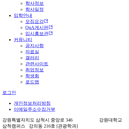
학사정보
학사일정
입학안내
모집요강
QnA게시판
입시홍보관
커뮤니티
공지사항
자료실
갤러리
관련사이트
취업정보
학생회
로드맵
로그인
개인정보처리방침
이메일주소수집거부
강원특별자치도 삼척시 중앙로 346 강원대학교
삼척캠퍼스 강의동 216호 [관광학과]