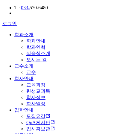
T
:
033-
570-6480
로그인
학과소개
학과안내
학과연혁
실습실소개
오시는 길
교수소개
교수
학사안내
교육과정
편성교과목
학사정보
학사일정
입학안내
모집요강
QnA게시판
입시홍보관