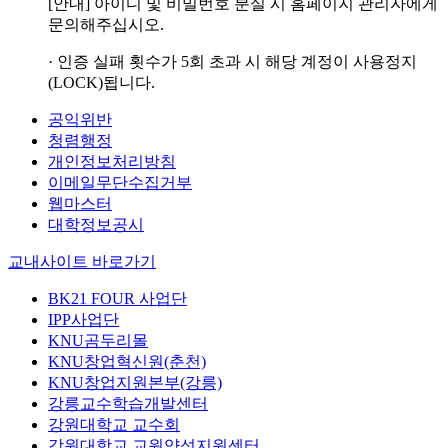
[안내] 아이디 및 비밀번호 분실 시 홈페이지 관리자에게
문의해주십시오.
· 인증 실패 횟수가 5회 초과 시 해당 계정이 사용정지
(LOCK)됩니다.
공익위반
청렴행정
개인정보처리방침
이메일무단수집거부
웹마스터
대학정보공시
교내사이트 바로가기
BK21 FOUR 사업단
IPP사업단
KNU곰두리몰
KNU창업혁신원(춘천)
KNU창업지원본부(강릉)
강릉교수학습개발센터
강원대학교 교수회
강원대학교 교원양성지원센터