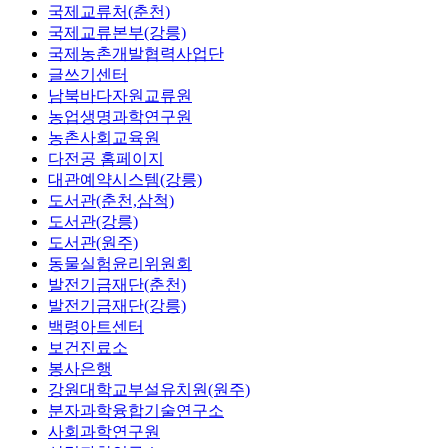
국제교류처(춘천)
국제교류본부(강릉)
국제농촌개발협력사업단
글쓰기센터
남북바다자원교류원
농업생명과학연구원
농촌사회교육원
다전공 홈페이지
대관예약시스템(강릉)
도서관(춘천,삼척)
도서관(강릉)
도서관(원주)
동물실험윤리위원회
발전기금재단(춘천)
발전기금재단(강릉)
백령아트센터
보건진료소
봉사은행
강원대학교부설유치원(원주)
분자과학융합기술연구소
사회과학연구원